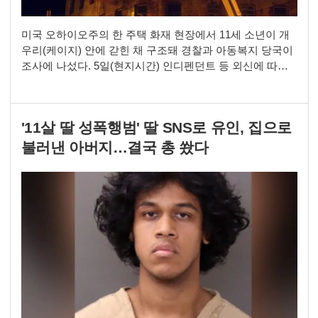
미국 오하이오주의 한 주택 화재 현장에서 11세 소년이 개
우리(케이지) 안에 갇힌 채 구조돼 경찰과 아동복지 당국이
조사에 나섰다. 5일(현지시간) 인디펜던트 등 외신에 따르
면 지난 3일 미국 오하이오주 영스타운 포레스트 뷰 드라이
브에 위치한 한 주택에서 화재가 발생했다. 출동한 소방대
원들은 화재를 피해 탈출한 가족 3명을 확인한 뒤, 집 내부
'11살 딸 성폭행범' 딸 SNS로 유인, 집으로
에서 11세 소년을 구조했다. 문제는 11세 소년이 개 우리 안
에 갇혀 있던 것이다. 당시 목격자는
불러낸 아버지…결국 총 쐈다