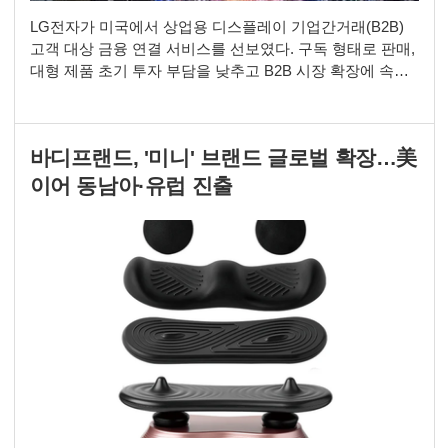
LG전자가 미국에서 상업용 디스플레이 기업간거래(B2B)
고객 대상 금융 연결 서비스를 선보였다. 구독 형태로 판매,
대형 제품 초기 투자 부담을 낮추고 B2B 시장 확장에 속도
를 낸다는 전략이다. LG전자는 미국에서 'LG 파이낸싱 리
퍼럴(Referral) 서비스'를 출시했다. 참여 금융기관과 고객을
연결해 상업용 디스플레이 도입 시 '구매(CapEx)'와 리
바디프랜드, '미니' 브랜드 글로벌 확장…美
스'(OpEx)' 중 하나를 선택할 수 있도록 지원한다. 호텔, 리
테일, 기업 업무
이어 동남아·유럽 진출