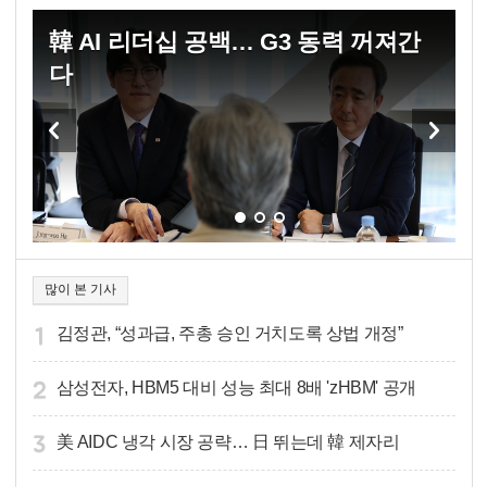
韓 AI 리더십 공백… G3 동력 꺼져간
中
다
많이 본 기사
김정관, “성과급, 주총 승인 거치도록 상법 개정”
삼성전자, HBM5 대비 성능 최대 8배 'zHBM' 공개
美 AIDC 냉각 시장 공략… 日 뛰는데 韓 제자리