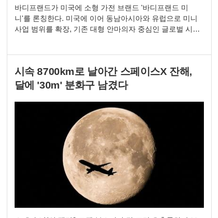
바디프랜드가 미국에 소형 가전 브랜드 '바디프랜드 미
니'를 론칭한다. 미국에 이어 동남아시아와 유럽으로 미니
사업 범위를 확장, 기존 대형 안마의자 중심인 글로벌 시장
제품 라인업을 소형 가전으로 다각화한다. 바디프랜드 미국
법인은 현지에 두피 관리 기기 '두피올케어'와 소형 마사지
기기 '마사지 건'·'마사지 플레이트' 등 3종을 선론칭, 공식
시속 8700km로 날아간 스페이스X 잔해,
직영 라운지에서 판매를 시작했다. 3종 모두 지난해 국내 론
칭한 바디프랜드 미니 제품으로, 크기가
달에 '30m' 분화구 남겼다