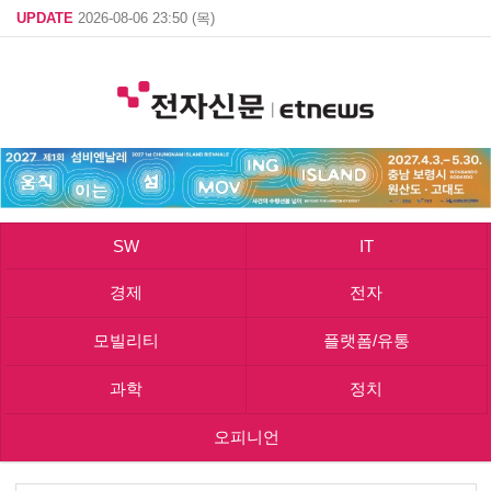
UPDATE
2026-08-06 23:50 (목)
SW
IT
경제
전자
모빌리티
플랫폼/유통
과학
정치
오피니언