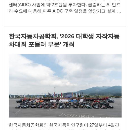
센터(AIDC) 사업에 약 2조원을 투자한다. 급증하는 AI 인프
라 수요에 대응해 파주 AIDC 구축 일정을 앞당기고 설계·구
축·운영(DBO) 사업모델을 확대한다. 단 외부 조달 없이 자
체 현금창출력 범위 내에서 투자를 집행해 질적 성장에 초
점을 맞춘다. 6일 여명희 LG유플러스 최고재무책임자
한국자동차공학회, '2026 대학생 자작자동
(CFO)는 2분기 실적발표 컨퍼런스콜에서 “올해 설비투자
(CAPEX)는 AIDC 투자 확대로 전년대
차대회 포뮬러 부문' 개최
한국자동차공학회와 한국자동차연구원이 27일부터 4일간