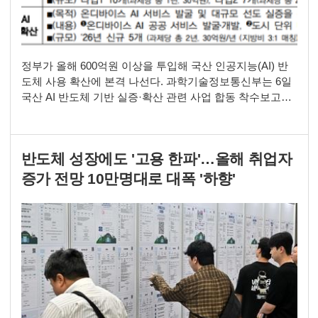
정부가 올해 600억원 이상을 투입해 국산 인공지능(AI) 반
도체 사용 확산에 본격 나선다. 과학기술정보통신부는 6일
국산 AI 반도체 기반 실증·확산 관련 사업 합동 착수보고회
를 열고 22개 신규 과제의 추진 방향을 공유했다. AX디바이
스 개발·실증, AI응용제품 신속상용화 지원사업, 온디바이
스AI 서비스 실증·확산 등 3개 사업이 대상이다. 올해 사업
반도체 성장에도 '고용 한파'…올해 취업자
무게추는 피지컬 AI로 옮겨졌다. 물리적 환경을 스스로 인
지·판단·동작하는 피지컬 AI 실
증가 전망 10만명대로 대폭 '하향'