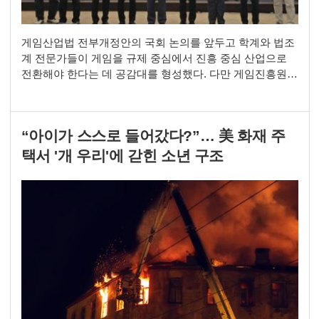
게임산업법 전부개정안의 국회 논의를 앞두고 학계와 법조
계 전문가들이 게임을 규제 중심에서 진흥 중심 산업으로
전환해야 한다는 데 공감대를 형성했다. 다만 게임진흥원
신설과 등급분류, 경품 규제 등 핵심 제도는 입법 과정에서
세부 보완이 필요하다는 의견도 제시됐다. 한국게임정책자
율기구는 6일 서울 중구 한국프레스센터에서 '게임산업법
“아이가 스스로 들어갔다?”… 美 화재 주
전부개정안 전문가포럼 정책토론회Ⅱ'를 개최했다. 이날 포
럼에서는 게임진흥원 등 거버넌스 개편, 게임 등급분류 및
택서 '개 우리'에 갇힌 소년 구조
내