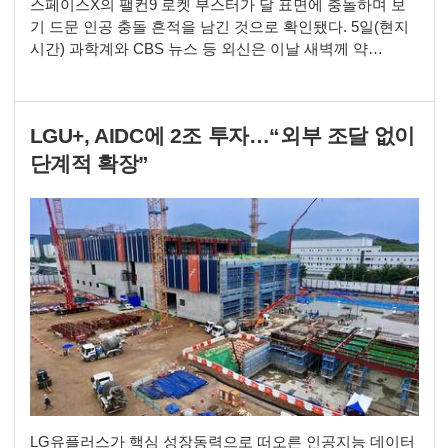
스페이스X의 팰컨9 로켓 부스터가 달 표면에 충돌하며 보
기 드문 인공 충돌 흔적을 남긴 것으로 확인됐다. 5일(현지
시간) 과학계와 CBS 뉴스 등 외신은 이날 새벽께 약
4000kg에 달하는 스페이스X 팰컨9 2단 로켓 부스터가 달
표면에 충돌했다고 밝혔다. 길이 약 13.7m, 폭 약 3.7m 크기
의 이 로켓체는 시속 약 8690km의 속도로 달 표면에 부딪혔
LGU+, AIDC에 2조 투자…“외부 조달 없이
다. 충격은 TNT 약 3톤의 폭발력과 맞먹는 수준으로 이번
충돌로 폭 약 30m,
단계적 확장”
LG유플러스가 핵심 성장동력으로 떠오른 인공지능 데이터