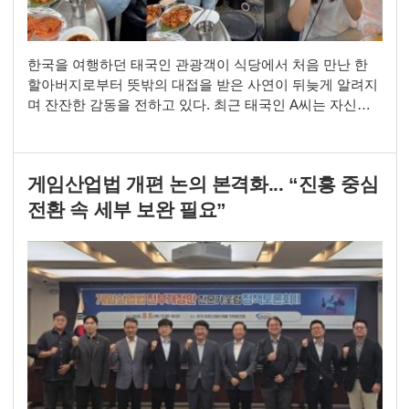
한국을 여행하던 태국인 관광객이 식당에서 처음 만난 한
할아버지로부터 뜻밖의 대접을 받은 사연이 뒤늦게 알려지
며 잔잔한 감동을 전하고 있다. 최근 태국인 A씨는 자신의
사회관계망서비스(SNS)에 한국 여행 중 식당에서 겪은 일
을 담은 영상을 공개했다. 영상에는 친구와 함께 식사를 하
던 A씨 일행에게 옆 테이블에 앉아 있던 한 어르신이 먼저
게임산업법 개편 논의 본격화... “진흥 중심
말을 건네는 모습이 담겼다. 어르신은 “맛있게 먹어. 필요한
거 있으면 더 시켜도 괜찮아”라며 다정하게 인
전환 속 세부 보완 필요”