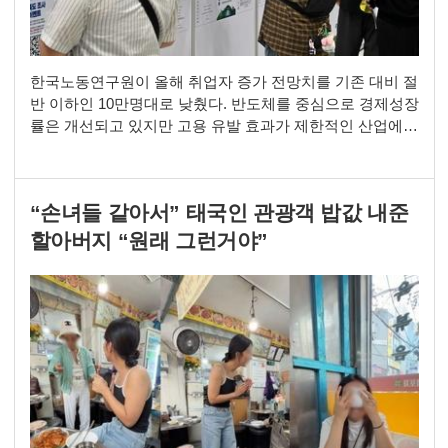
한국노동연구원이 올해 취업자 증가 전망치를 기존 대비 절
반 이하인 10만명대로 낮췄다. 반도체를 중심으로 경제성장
률은 개선되고 있지만 고용 유발 효과가 제한적인 산업에
성장이 집중되면서 하반기에도 노동시장 회복세는 제한적
일 것이라는 분석이다. 청년층과 60대 초반의 고용 부진이
심화하고 제조업과 건설업의 일자리 감소도 이어질 것으로
“손녀들 같아서” 태국인 관광객 밥값 내준
전망했다. 한국노동연구원은 6일 발간한 '고용노동브리프
제115호'에서 지난해 말 21만명으로 제시했던 올해 취업
할아버지 “원래 그런거야”