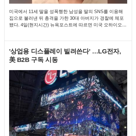
미국에서 11세 딸을 성폭행한 남성을 딸의 SNS를 이용해
집으로 불러낸 뒤 총격을 가한 30대 아버지가 경찰에 체포
됐다. 4일(현지시간) 뉴욕포스트에 따르면 미국 오하이오주
그로브시티에 거주하는 말릭 챈들러(31)는 지난달 11세 딸
을 성폭행한 혐의를 받는 디에고 몬토야 곤잘레스(20)를 자
신의 집으로 유인해 총을 쏜 혐의를 받고 있다. 사건은 챈들
'상업용 디스플레이 빌려쓴다' …LG전자,
러의 아내가 딸의 휴대전화를 확인하던 중 곤잘레스가 아이
를 성적으로 학대한 정황이 담긴 영상을
美 B2B 구독 시동