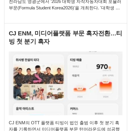
전라남도 영광군에서 '2026 대학생 자작자동차대회 포뮬러
부문(Formula Student Korea2026)'을 개최한다. '대학생 자
작자동차대회'는 대학생이 직접 만든 자동차로 경연을 펼치
는 대회다. 대학생에게 자동차 설계와 제작 기술 습득 기회
를 제공하고, 미래 자동차 산업 전문가 양성을 위해 2007년
CJ ENM, 미디어플랫폼 부문 흑자전환…티
부터 개최하고 있다. 지난 달 '바하(Baja)' 부문에 이어 '포뮬
러(Formul
빙 첫 분기 흑자
CJ ENM의 OTT 플랫폼 티빙이 법인 출범 이후 첫 분기 흑
자를 기록하면서 미디어플랫폼 부문 턴어라운드에 성공했