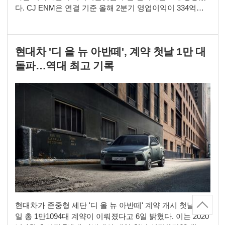
다. CJ ENM은 연결 기준 올해 2분기 영업이익이 334억원
으로 지난해 동기보다 16.9% 증가한 것으로 잠정 집계됐다
고 6일 공시했다. 2분기 매출 1조2038억원으로 작년 동기
대비 8.3% 감소했다. 순이익은 222억원으로 80.6% 줄었다.
현대차 '디 올 뉴 아반떼', 계약 첫날 1만 대
미디어플랫폼 부문은 매출이 전년 동기 대비 19.0% 증가한
3800억원, 영업이
돌파…역대 최고 기록
현대차가 준중형 세단 '디 올 뉴 아반떼' 계약 개시 첫날인 5
일 총 1만1094대 계약이 이뤄졌다고 6일 밝혔다. 이는 2020