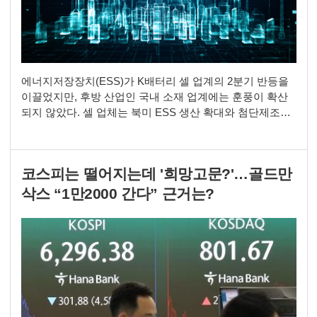
에너지저장장치(ESS)가 K배터리 셀 업계의 2분기 반등을
이끌었지만, 후방 산업인 국내 소재 업계에는 훈풍이 확산
되지 않았다. 셀 업체는 북미 ESS 생산 확대와 첨단제조생
산세액공제(AMPC), 고객사 보상금, 유휴 전기차(EV) 생산
라인 전환 효과를 누렸다. 반면 하이니켈 양극재 중심 소재
업체는 리튬인산철(LFP) 제품 개발과 고객 인증, 비중국 공
코스피는 떨어지는데 '희망고문?'…골드만
급망 구축이 늦어지면서 본격적인 수혜를 받지 못했다. 6일
엘앤에프는 2분기 매출 8850억원
삭스 “1만2000 간다” 근거는?