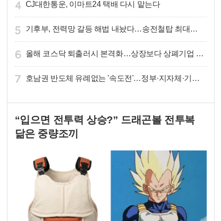
CJ대한통운, 이마트24 택배 다시 맡는다
기후부, 전력망 갈등 해법 내놨다…송전철탑 최대
40% 감축·지중화 확대
올해 코스닥 퇴출러시 본격화…상장보다 상폐기업 더
많아질듯
호남권 반도체 유례없는 '속도전'…정부·지자체·기관·
기업 원팀으로 '2030년 6월 양산' 목표
“입으면 전투력 상승?” 드래곤볼 전투복
닮은 중량조끼