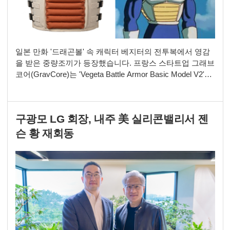
일본 만화 '드래곤볼' 속 캐릭터 베지터의 전투복에서 영감
을 받은 중량조끼가 등장했습니다. 프랑스 스타트업 그래브
코어(GravCore)는 'Vegeta Battle Armor Basic Model V2'를
공개했습니다. 기본 무게는 3.5kg으로 전면과 후면 포켓에
무게 바를 추가해 최대 20kg까지 중량을 조절할 수 있습니
다. 포켓은 휴대전화나 열쇠 등을 보관하는 수납공간으로도
구광모 LG 회장, 내주 美 실리콘밸리서 젠
활용 가능하며 군용 장비에도 사용되는 1000D 코듀라 원단
을
슨 황 재회동